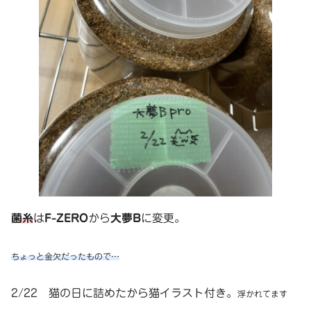
菌糸
は
F-ZERO
から
大夢B
に変更。
ちょっと金欠だったもので…
2/22 猫の日に詰めたから猫イラスト付き。
浮かれてます