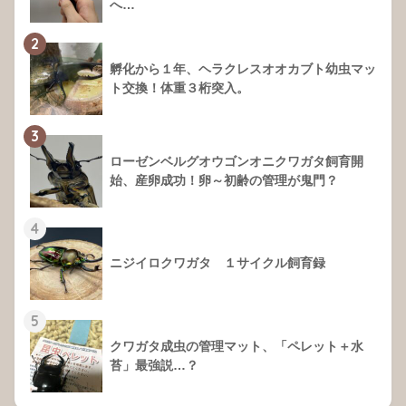
へ…
2
孵化から１年、ヘラクレスオオカブト幼虫マッ
ト交換！体重３桁突入。
3
ローゼンベルグオウゴンオニクワガタ飼育開
始、産卵成功！卵～初齢の管理が鬼門？
4
ニジイロクワガタ １サイクル飼育録
5
クワガタ成虫の管理マット、「ペレット＋水
苔」最強説…？