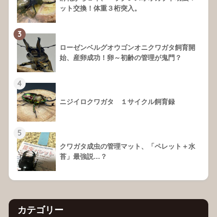
ット交換！体重３桁突入。
3
ローゼンベルグオウゴンオニクワガタ飼育開
始、産卵成功！卵～初齢の管理が鬼門？
4
ニジイロクワガタ １サイクル飼育録
5
クワガタ成虫の管理マット、「ペレット＋水
苔」最強説…？
カテゴリー