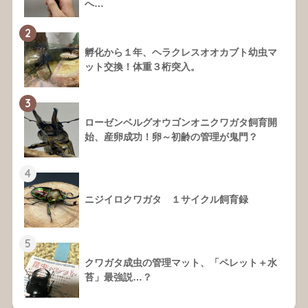
へ…
2
孵化から１年、ヘラクレスオオカブト幼虫マ
ット交換！体重３桁突入。
3
ローゼンベルグオウゴンオニクワガタ飼育開
始、産卵成功！卵～初齢の管理が鬼門？
4
ニジイロクワガタ １サイクル飼育録
5
クワガタ成虫の管理マット、「ペレット＋水
苔」最強説…？