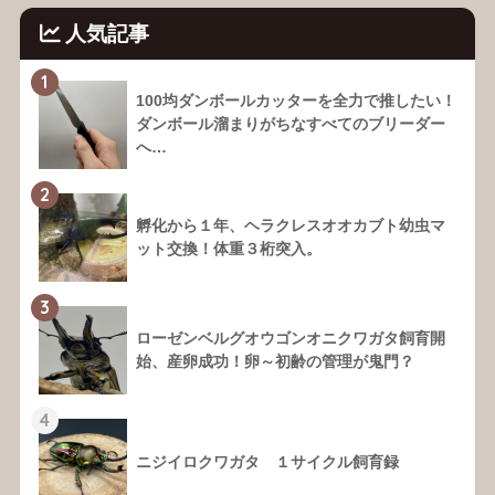
人気記事
1
100均ダンボールカッターを全力で推したい！
ダンボール溜まりがちなすべてのブリーダー
へ…
2
孵化から１年、ヘラクレスオオカブト幼虫マ
ット交換！体重３桁突入。
3
ローゼンベルグオウゴンオニクワガタ飼育開
始、産卵成功！卵～初齢の管理が鬼門？
4
ニジイロクワガタ １サイクル飼育録