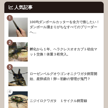
人気記事
1
100均ダンボールカッターを全力で推したい！
ダンボール溜まりがちなすべてのブリーダー
へ…
2
孵化から１年、ヘラクレスオオカブト幼虫マ
ット交換！体重３桁突入。
3
ローゼンベルグオウゴンオニクワガタ飼育開
始、産卵成功！卵～初齢の管理が鬼門？
4
ニジイロクワガタ １サイクル飼育録