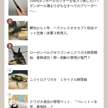
100均ダンボールカッターを全力で推したい！
ダンボール溜まりがちなすべてのブリーダー
へ…
2
孵化から１年、ヘラクレスオオカブト幼虫マ
ット交換！体重３桁突入。
3
ローゼンベルグオウゴンオニクワガタ飼育開
始、産卵成功！卵～初齢の管理が鬼門？
4
ニジイロクワガタ １サイクル飼育録
5
クワガタ成虫の管理マット、「ペレット＋水
苔」最強説…？