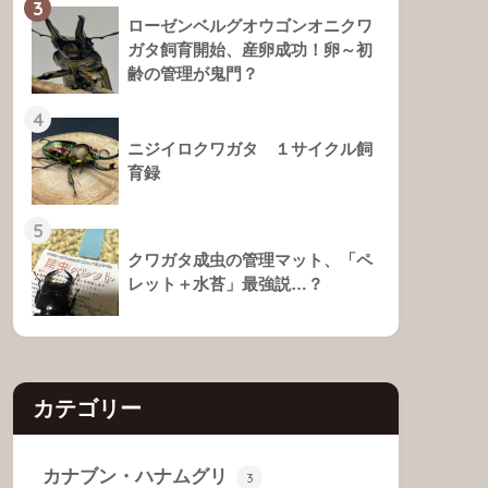
3
ローゼンベルグオウゴンオニクワ
ガタ飼育開始、産卵成功！卵～初
齢の管理が鬼門？
4
ニジイロクワガタ １サイクル飼
育録
5
クワガタ成虫の管理マット、「ペ
レット＋水苔」最強説…？
カテゴリー
カナブン・ハナムグリ
3