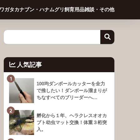
ワガタ
カナブン・ハナムグリ
飼育用品
雑談・その他
人気記事
1
100均ダンボールカッターを全力
で推したい！ダンボール溜まりが
ちなすべてのブリーダーへ…
2
孵化から１年、ヘラクレスオオカ
ブト幼虫マット交換！体重３桁突
入。