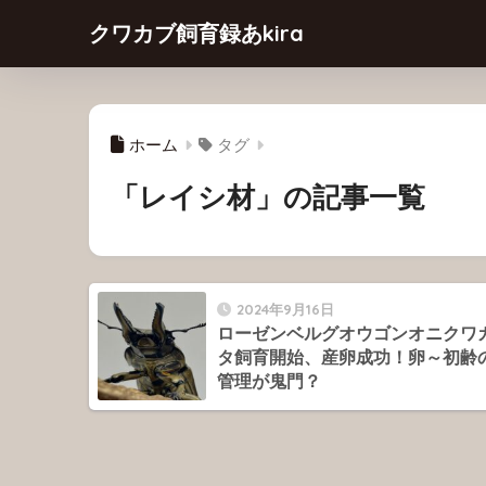
クワカブ飼育録あkira
ホーム
タグ
「レイシ材」の記事一覧
2024年9月16日
ローゼンベルグオウゴンオニクワ
タ飼育開始、産卵成功！卵～初齢
管理が鬼門？